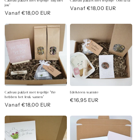
Cadeau pakket met tegeltje 'Blij met
Cadeau pakket met tegeltje 'Ooh la la'
jou'
Normale
Vanaf €18,00 EUR
Normale
Vanaf €18,00 EUR
prijs
prijs
Cadeau pakket met tegeltje 'We
Edelsteen warmte
hebben het leuk samen'
Normale
€16,95 EUR
Normale
Vanaf €18,00 EUR
prijs
prijs