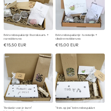
Brievenbuspakketje Rozenkwarts +
Brievenbuspakketje Aventurijn +
rozenbloesem
vlindererwtbloesem
Normale
€15,50 EUR
Normale
€15,00 EUR
prijs
prijs
'Bedankt voor je inzet'
'Trots op jou' brievenbuspakket