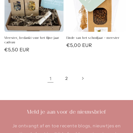
Meester, bedankt voor het fijne jaar
Einde van het schooljaar - meester
cadeau
Normale
€5,00 EUR
Normale
€5,50 EUR
prijs
prijs
1
2
Meld je aan voor de nieuwsbrief
Je ontvangt af en toe recente blogs, nieuwtjes en