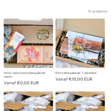
Filteren en sorteren
30 producten
Stel je eigen brievenbuspakketje
Brievenbuspakketje 'Cadeaubon'
samen
Normale
Vanaf €10,00 EUR
Normale
Vanaf €0,00 EUR
prijs
prijs