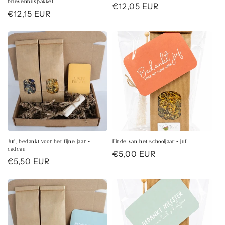
brievenbuspakket
Normale
€12,05 EUR
Normale
€12,15 EUR
prijs
prijs
Juf, bedankt voor het fijne jaar -
Einde van het schooljaar - juf
cadeau
Normale
€5,00 EUR
Normale
€5,50 EUR
prijs
prijs