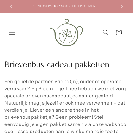
Meteen
naar de
1E NL WEBSHOP VOOR THEEBLOEMEN!
content
Winkelwagen
C
Brievenbus cadeau pakketten
o
Een geliefde partner, vriend(in), ouder of opa/oma
l
verrassen? Bij Bloem in je Thee hebben we met zorg
speciale brievenbuscadeautjes samengesteld.
l
Natuurlijk mag je jezelf er ook mee verwennen – dat
e
verdien je! Liever een andere thee in het
brievenbuspakketje? Geen probleem! Stel
c
eenvoudig je eigen pakket samen via onze webshop
door losse producten aan je winkelmandje toe te