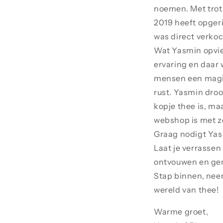
noemen. Met trots
2019 heeft opger
was direct verkoc
Wat Yasmin opvie
ervaring en daar 
mensen een magis
rust. Yasmin droo
kopje thee is, m
webshop is met zo
Graag nodigt Yas
Laat je verrasse
ontvouwen en gen
Stap binnen, neem
wereld van thee!
Warme groet,