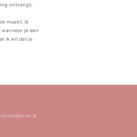
lling ontvangt,
ek maakt. Ik
lt wanneer je een
t ik wil dat je
f
d afmelden en je