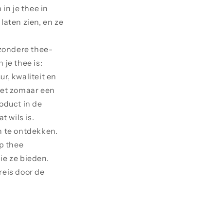
in je thee in
aten zien, en ze
jzondere thee-
 je thee is:
r, kwaliteit en
niet zomaar een
oduct in de
 wils is.
n te ontdekken.
p thee
e ze bieden.
reis door de