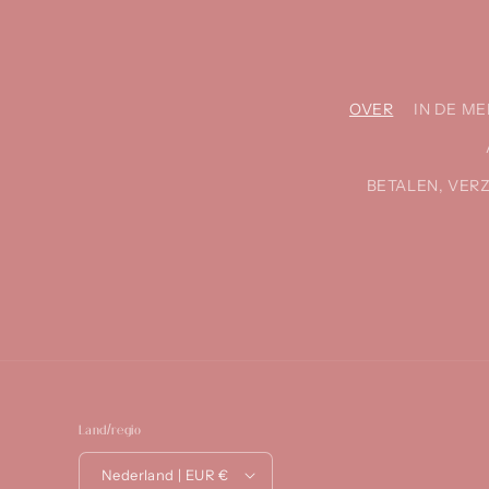
OVER
IN DE ME
BETALEN, VER
Land/regio
Nederland | EUR €