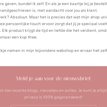
ra geven, bundel ik zelf. En als je een kaartje bij je beste
handgeschreven is, met aandacht voor jou als klant.
werk? Absoluut. Maar het is precies dat wat mijn shop uni
eze persoonlijke touch ervoor zorgt dat jij je speciaal voe
. Elk product krijgt de tijd en liefde die het verdient, omda
zomaar een kop thee.
jkje nemen in mijn bijzondere webshop en ervaar het zel
Meld je aan voor de nieuwsbrief
en toe recente blogs, nieuwtjes en acties. Je kunt je altij
privacy is 100% gegarandeerd!