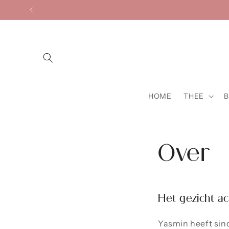
Meteen
naar de
content
HOME
THEE
B
Over
Het gezicht ac
Yasmin heeft sind