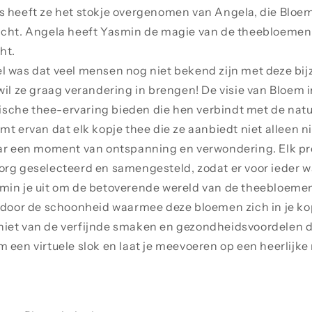
 heeft ze het stokje overgenomen van Angela, die Bloem 
icht. Angela heeft Yasmin de magie van de theebloemen l
ht.
l was dat veel mensen nog niet bekend zijn met deze bi
wil ze graag verandering in brengen! De visie van Bloem in
che thee-ervaring bieden die hen verbindt met de natuu
mt ervan dat elk kopje thee die ze aanbiedt niet alleen 
aar een moment van ontspanning en verwondering. Elk pr
rg geselecteerd en samengesteld, zodat er voor ieder wat
min je uit om de betoverende wereld van de theebloeme
n door de schoonheid waarmee deze bloemen zich in je ko
iet van de verfijnde smaken en gezondheidsvoordelen di
 een virtuele slok en laat je meevoeren op een heerlijke 