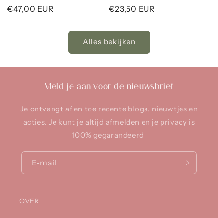
Normale
€47,00 EUR
Normale
€23,50 EUR
prijs
prijs
Alles bekijken
Meld je aan voor de nieuwsbrief
Je ontvangt af en toe recente blogs, nieuwtjes en
acties. Je kunt je altijd afmelden en je privacy is
100% gegarandeerd!
E‑mail
OVER