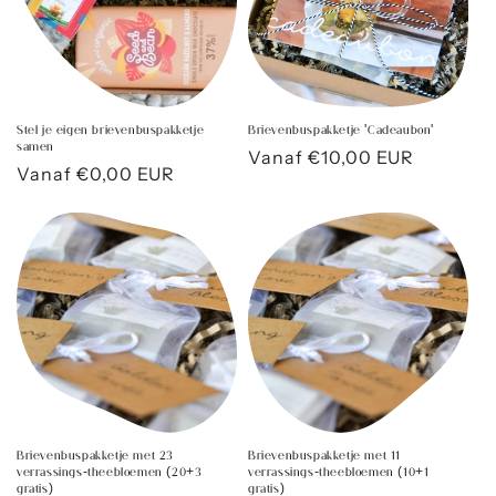
Stel je eigen brievenbuspakketje
Brievenbuspakketje 'Cadeaubon'
samen
Normale
Vanaf €10,00 EUR
Normale
Vanaf €0,00 EUR
prijs
prijs
Brievenbuspakketje met 23
Brievenbuspakketje met 11
verrassings-theebloemen (20+3
verrassings-theebloemen (10+1
gratis)
gratis)