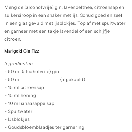
Meng de (alcoholvrije) gin, lavendelthee, citroensap en
suikersiroop in een shaker met ijs. Schud goed en zeef
in een glas gevuld met ijsblokjes. Top af met spuitwater
en garneer met een takje lavendel of een schijfje
citroen.
Marigold Gin Fizz
Ingrediënten
- 50 ml (alcoholvrije) gin
- 50 ml
goudsbloemthee
(afgekoeld)
- 15 ml citroensap
- 15 ml honing
- 10 ml sinaasappelsap
- Spuitwater
- IJsblokjes
- Goudsbloemblaadjes ter garnering