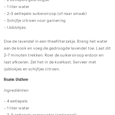
- 1 liter water
- 2-3 eetlepels suikersiroop (of naar smaak)
- Schijfje citroen voor garnering
- IJsblokjes
Doe de lavendel in een theefilterzakje. Breng het water
aan de kook en voeg de gedroogde lavendel toe. Laat dit
2-7 minuten trekken. Roer de suikersiroop erdoor en
laat afkoelen. Zet het in de koelkast. Serveer met
ijsblokjes en schijfjes citroen.
Rozen IJsthee
Ingrediënten
- 4 eetlepels
rode rozenknoppen
- 1 liter water
- 2-3 eetlepels rozenwater (optioneel)