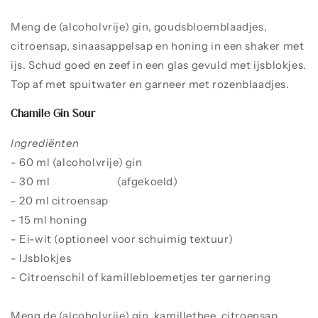
Meng de (alcoholvrije) gin, goudsbloemblaadjes,
citroensap, sinaasappelsap en honing in een shaker met
ijs. Schud goed en zeef in een glas gevuld met ijsblokjes.
Top af met spuitwater en garneer met rozenblaadjes.
Chamile Gin Sour
Ingrediënten
- 60 ml (alcoholvrije) gin
- 30 ml
kamillethee
(afgekoeld)
- 20 ml citroensap
- 15 ml honing
- Ei-wit (optioneel voor schuimig textuur)
- IJsblokjes
- Citroenschil of kamillebloemetjes ter garnering
Meng de (alcoholvrije) gin, kamillethee, citroensap,