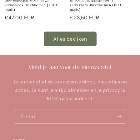
Brievenbuspakketje met 23
Brievenbuspakketje met 11
verrassings-theebloemen (20+3
verrassings-theebloemen (10+1
gratis)
gratis)
Normale
€47,00 EUR
Normale
€23,50 EUR
prijs
prijs
Alles bekijken
Meld je aan voor de nieuwsbrief
Je ontvangt af en toe recente blogs, nieuwtjes en
acties. Je kunt je altijd afmelden en je privacy is
100% gegarandeerd!
E‑mail