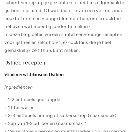
schijnt heerlijk op je gezicht en je hebt je zelfgemaakte
ijsthee in je hand. Of wat dacht je van een verfrissende
cocktail met een vleugje bloementhee, om je cocktail
nét even wat meer bijzonder te maken?
In deze blog delen we een aantal eenvoudige recepten
voor ijsthee en (alcoholvrije) cocktails die je heel
gemakkelijk zelf thuis kunt maken.
IJsthee recepten
Vlindererwt-bloesem IJsthee
Ingrediënten
- 1-2 eetlepels gedroogde
vlindererwt-bloesem
- 1 liter water
- 2-3 eetlepels honing of suikersiroop (naar smaak)
- Sap van 1-2 citroenen (naar smaak)*
- Verse blauwe bessen en muntblaadjes voor garnering