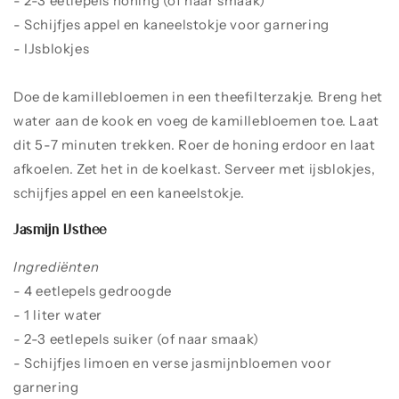
- 2-3 eetlepels honing (of naar smaak)
- Schijfjes appel en kaneelstokje voor garnering
- IJsblokjes
Doe de kamillebloemen in een theefilterzakje. Breng het
water aan de kook en voeg de kamillebloemen toe. Laat
dit 5-7 minuten trekken. Roer de honing erdoor en laat
afkoelen. Zet het in de koelkast. Serveer met ijsblokjes,
schijfjes appel en een kaneelstokje.
Jasmijn IJsthee
Ingrediënten
- 4 eetlepels gedroogde
jasmijnbloesem
- 1 liter water
- 2-3 eetlepels suiker (of naar smaak)
- Schijfjes limoen en verse jasmijnbloemen voor
garnering